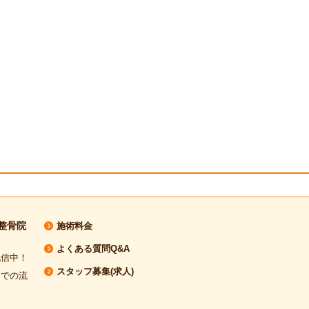
整骨院
施術料金
よくある質問Q&A
配信中！
スタッフ募集(求人)
までの流
介