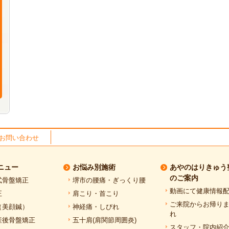
お問い合わせ
ニュー
お悩み別施術
あやのはりきゅう
のご案内
式骨盤矯正
堺市の腰痛・ぎっくり腰
動画にて健康情報
正
肩こり・首こり
ご来院からお帰り
（美顔鍼）
神経痛・しびれ
れ
産後骨盤矯正
五十肩(肩関節周囲炎)
スタッフ・院内紹