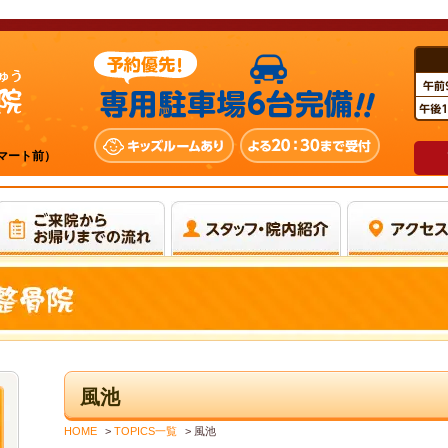
ーマート前）
風池
HOME
>
TOPICS一覧
>
風池