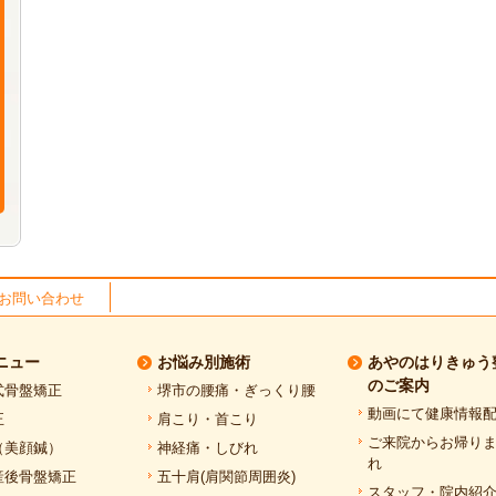
お問い合わせ
ニュー
お悩み別施術
あやのはりきゅう
のご案内
式骨盤矯正
堺市の腰痛・ぎっくり腰
動画にて健康情報
正
肩こり・首こり
ご来院からお帰り
（美顔鍼）
神経痛・しびれ
れ
産後骨盤矯正
五十肩(肩関節周囲炎)
スタッフ・院内紹