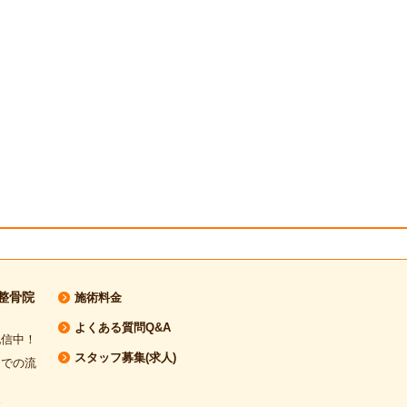
整骨院
施術料金
よくある質問Q&A
配信中！
スタッフ募集(求人)
までの流
介