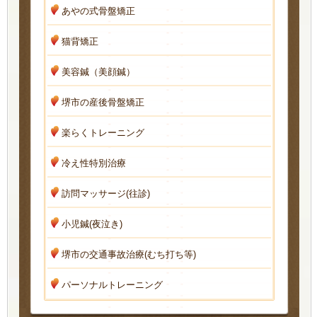
あやの式骨盤矯正
猫背矯正
美容鍼（美顔鍼）
堺市の産後骨盤矯正
楽らくトレーニング
冷え性特別治療
訪問マッサージ(往診)
小児鍼(夜泣き)
堺市の交通事故治療(むち打ち等)
パーソナルトレーニング