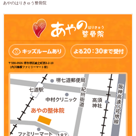
あやのはりきゅう整骨院
〒590-0926 堺市堺区綾之町西3-2-10
（内川橋横ファミリーマート前）