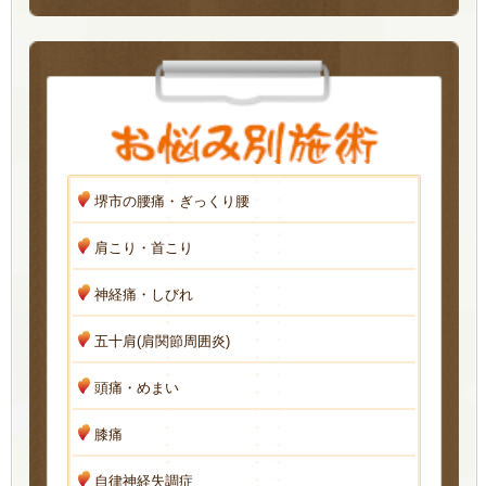
堺市の腰痛・ぎっくり腰
肩こり・首こり
神経痛・しびれ
五十肩(肩関節周囲炎)
頭痛・めまい
膝痛
自律神経失調症