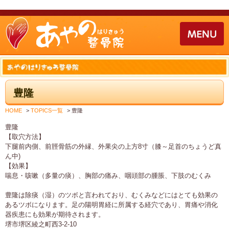
豊隆
HOME
>
TOPICS一覧
>
豊隆
豊隆
【取穴方法】
下腿前内側、前脛骨筋の外縁、外果尖の上方8寸（膝～足首のちょうど真
ん中)
【効果】
喘息・咳嗽（多量の痰）、胸部の痛み、咽頭部の腫脹、下肢のむくみ
豊隆は除痰（湿）のツボと言われており、むくみなどにはとても効果の
あるツボになります。足の陽明胃経に所属する経穴であり、胃痛や消化
器疾患にも効果が期待されます。
堺市堺区綾之町西3-2-10