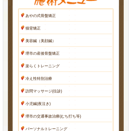
あやの式骨盤矯正
猫背矯正
美容鍼（美顔鍼）
堺市の産後骨盤矯正
楽らくトレーニング
冷え性特別治療
訪問マッサージ(往診)
小児鍼(夜泣き)
堺市の交通事故治療(むち打ち等)
パーソナルトレーニング