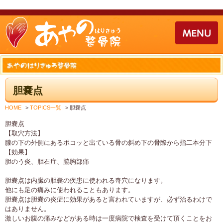
胆嚢点
HOME
>
TOPICS一覧
>
胆嚢点
胆嚢点
【取穴方法】
膝の下の外側にあるポコッと出ている骨の斜め下の骨際から指二本分下
【効果】
胆のう炎、胆石症、脇胸部痛
胆嚢点は内臓の胆嚢の疾患に使われる奇穴になります。
他にも足の痛みに使われることもあります。
胆嚢点は胆嚢の炎症に効果があると言われていますが、必ず治るわけで
はありません。
激しいお腹の痛みなどがある時は一度病院で検査を受けて頂くことをお