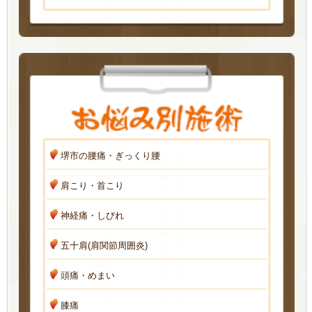
堺市の腰痛・ぎっくり腰
肩こり・首こり
神経痛・しびれ
五十肩(肩関節周囲炎)
頭痛・めまい
膝痛