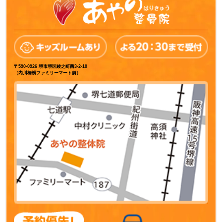
〒590-0926 堺市堺区綾之町西3-2-10
（内川橋横ファミリーマート前）