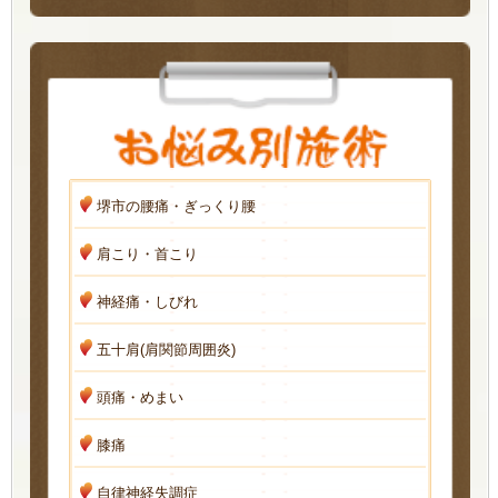
堺市の腰痛・ぎっくり腰
肩こり・首こり
神経痛・しびれ
五十肩(肩関節周囲炎)
頭痛・めまい
膝痛
自律神経失調症