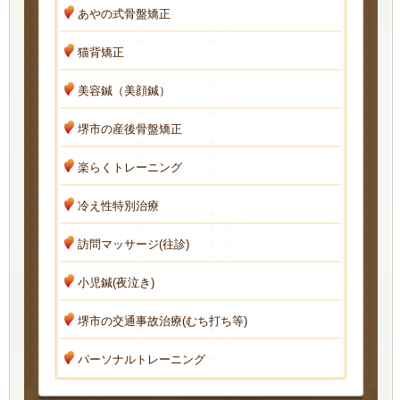
あやの式骨盤矯正
猫背矯正
美容鍼（美顔鍼）
堺市の産後骨盤矯正
楽らくトレーニング
冷え性特別治療
訪問マッサージ(往診)
小児鍼(夜泣き)
堺市の交通事故治療(むち打ち等)
パーソナルトレーニング