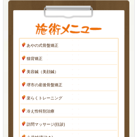
あやの式骨盤矯正
猫背矯正
美容鍼（美顔鍼）
堺市の産後骨盤矯正
楽らくトレーニング
冷え性特別治療
訪問マッサージ(往診)