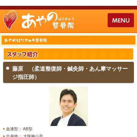
藤原 （柔道整復師・鍼灸師・あん摩マッサー
ジ指圧師）
血液型
： AB型
出身地
： 大阪狭山市