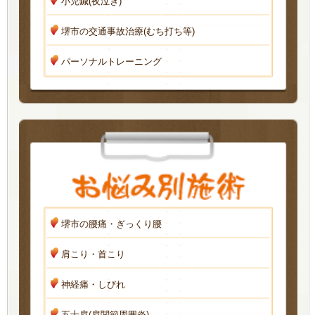
小児鍼(夜泣き)
堺市の交通事故治療(むち打ち等)
パーソナルトレーニング
堺市の腰痛・ぎっくり腰
肩こり・首こり
神経痛・しびれ
五十肩(肩関節周囲炎)