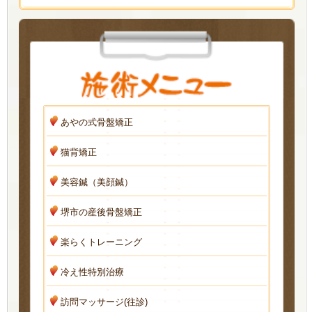
あやの式骨盤矯正
猫背矯正
美容鍼（美顔鍼）
堺市の産後骨盤矯正
楽らくトレーニング
冷え性特別治療
訪問マッサージ(往診)