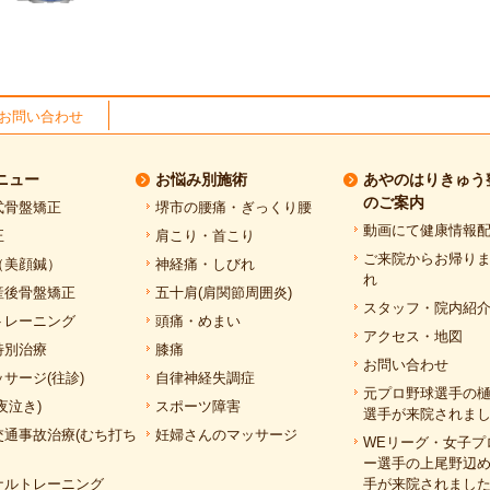
お問い合わせ
ニュー
お悩み別施術
あやのはりきゅう
のご案内
式骨盤矯正
堺市の腰痛・ぎっくり腰
動画にて健康情報
正
肩こり・首こり
ご来院からお帰り
（美顔鍼）
神経痛・しびれ
れ
産後骨盤矯正
五十肩(肩関節周囲炎)
スタッフ・院内紹
トレーニング
頭痛・めまい
アクセス・地図
特別治療
膝痛
お問い合わせ
サージ(往診)
自律神経失調症
元プロ野球選手の
夜泣き)
スポーツ障害
選手が来院されま
交通事故治療(むち打ち
妊婦さんのマッサージ
WEリーグ・女子プ
ー選手の上尾野辺
ナルトレーニング
手が来院されまし