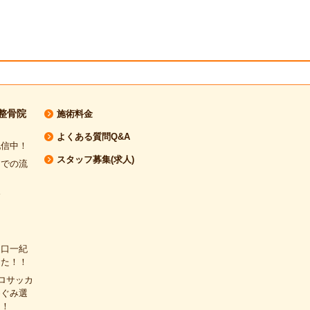
整骨院
施術料金
よくある質問Q&A
配信中！
スタッフ募集(求人)
までの流
介
樋口一紀
した！！
ロサッカ
めぐみ選
た！