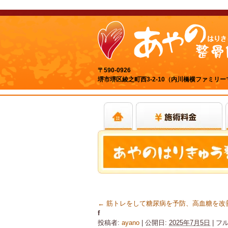
〒590-0926
堺市堺区綾之町西3-2-10（内川橋横ファミリ
←
筋トレをして糖尿病を予防、高血糖を改
f
投稿者:
ayano
|
公開日:
2025年7月5日
|
フル