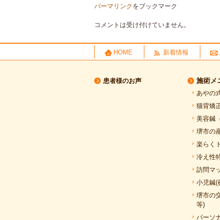
パーマリンク
をブックマーク
コメントは受け付けていません。
HOME
新着情報
施術メ
患者様のお声
あやの
猫背矯
美容鍼
堺市の
楽らく
冷え性
訪問マッ
小児鍼(
堺市の
等)
パーソ