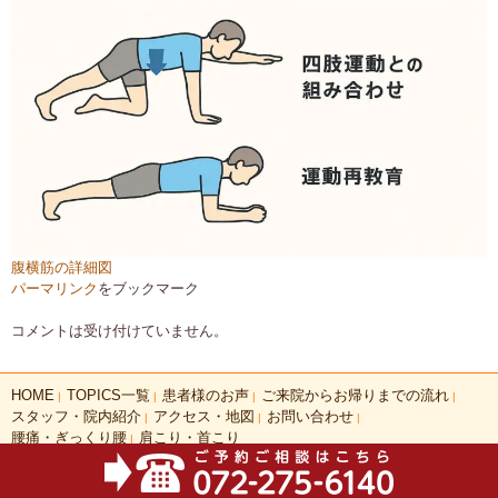
腹横筋の詳細図
パーマリンク
をブックマーク
コメントは受け付けていません。
HOME
TOPICS一覧
患者様のお声
ご来院からお帰りまでの流れ
|
|
|
|
スタッフ・院内紹介
アクセス・地図
お問い合わせ
|
|
|
腰痛・ぎっくり腰
肩こり・首こり
|
COPYRIGHT(C)2026 あやのはりきゅう整骨院 ALL RIGHTS RESERVED.