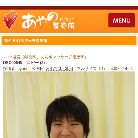
←
中塩路（鍼灸師、あん摩マッサージ指圧師）
DSC00645 – コピー (2)
投稿者:
ayano
|
公開日:
2017年3月30日
|
フルサイズ:
617 × 600
ピクセル