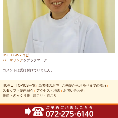
DSC00645 - コピー
パーマリンク
をブックマーク
コメントは受け付けていません。
HOME
TOPICS一覧
患者様のお声
ご来院からお帰りまでの流れ
|
|
|
|
スタッフ・院内紹介
アクセス・地図
お問い合わせ
|
|
|
腰痛・ぎっくり腰
肩こり・首こり
|
COPYRIGHT(C)2026 あやのはりきゅう整骨院 ALL RIGHTS RESERVED.